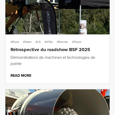
#Dust
#Odor
#L3
#V12s
#Events
#Team
Rétrospective du roadshow BSF 2025
Démonstrations de machines et technologies de
pointe
READ MORE