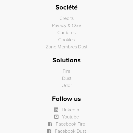
Société
Credits
Privacy & CGV
Carrières
Cookies
Zone Membres Dust
Solutions
Fire
Dust
Odor
Follow us
LinkedIn
Youtube
Facebook Fire
Facebook Dust