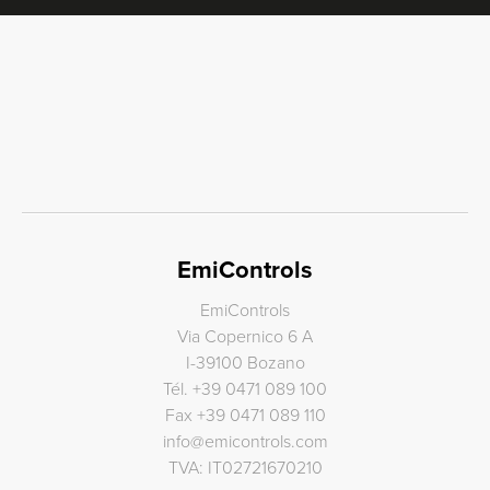
EmiControls
EmiControls
Via Copernico 6 A
I-39100 Bozano
Tél.
+39 0471 089 100
Fax
+39 0471 089 110
info
@
emicontrols.com
TVA: IT02721670210