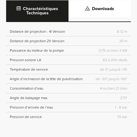
Charactéristiques
Downloads
Techniques
Distance de projection - 4l Version
8-12 m
Distance de projection 21l Version
20 m
Puissance du moteur de la pompe
0,75 ou bien 3 kW
Pression sonore LA
63 à 20m db(A)
Température de service
de 0° jusqu'à +35
Angle d’inclinaison de la tête de pulvérisation
de -30° jusqu'à +60°
Consommation d’eau
4 ou bien 21 l/min
Angle de balayage max.
270°
Pression d’arrivée de l’eau
1 - 8 bar
Pression de service
70 bar