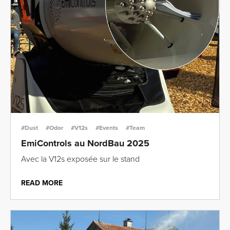
#Dust
#Odor
#V12s
#Events
#Team
EmiControls au NordBau 2025
Avec la V12s exposée sur le stand
READ MORE