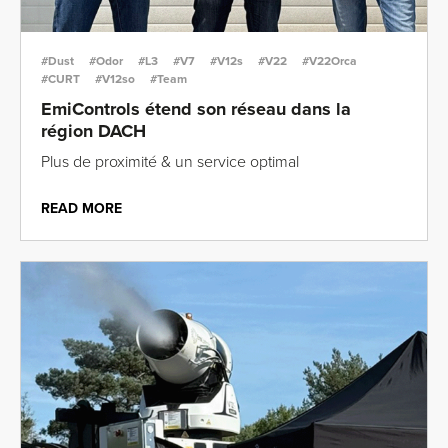
#Dust
#Odor
#L3
#V7
#V12s
#V22
#V22Orca
#CURT
#V12so
#Team
EmiControls étend son réseau dans la
région DACH
Plus de proximité & un service optimal
READ MORE