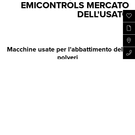
EMICONTROLS MERCATO
DELL'USATO
Macchine usate per l'abbattimento delle
polveri
Siete alla ricerca di una soluzione economica per
l'abbattimento delle polveri? Abbiamo sempre a
disposizione macchine usate nella nostra gamma: potrebbe
esserci la macchina giusta per te. In molti casi, si tratta di
modelli messi a disposizione dei clienti in prova e poi
sostituiti dall'acquisto di una macchina nuova,
personalizzata in base alle esigenze specifiche dell'impianto
in questione. Ciò offre buone opportunità di acquistare
prodotti EmiControls come nuovi a un prezzo vantaggioso.