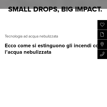
SMALL DROPS, BIG IMPACT.
Tecnologia ad acqua nebulizzata
Ecco come si estinguono gli incendi con
l’acqua nebulizzata
Home
Fire
Come funziona
Perché l’acqua nebulizzata è così efficace
nell’estinzione degli incendi? Grazie alla nebulizzazione
si consegue un maggiore grado di raffreddamento
durante lo spegnimento degli incendi a fronte di un
minore fabbisogno idrico.