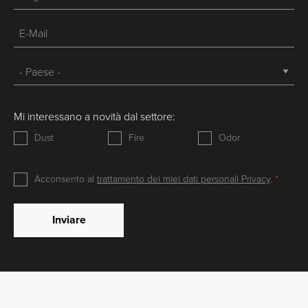
Mi interessano a novità dal settore:
Dust
Fire
Odor
Acconsento al
trattamento dei miei dati personali Privacy
.
Inviare