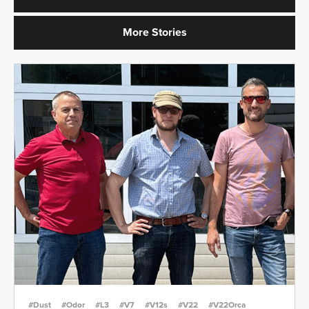
More Stories
#Dust
#Odor
#L3
#V7
#V12s
#V22
#V22Orca