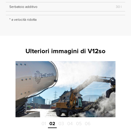
Serbatoio additivo
30 l
* a velocità ridotta
Ulteriori immagini di V12so
01
02
03
04
05
06