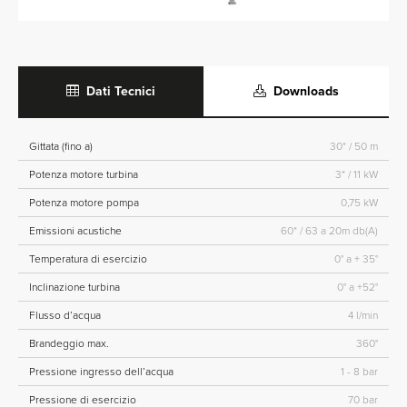
Dati Tecnici
Downloads
Gittata (fino a)
30* / 50 m
Potenza motore turbina
3* / 11 kW
Potenza motore pompa
0,75 kW
Emissioni acustiche
60* / 63 a 20m db(A)
Temperatura di esercizio
0° a + 35°
Inclinazione turbina
0° a +52°
Flusso d’acqua
4 l/min
Brandeggio max.
360°
Pressione ingresso dell’acqua
1 - 8 bar
Pressione di esercizio
70 bar