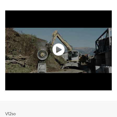
V12so