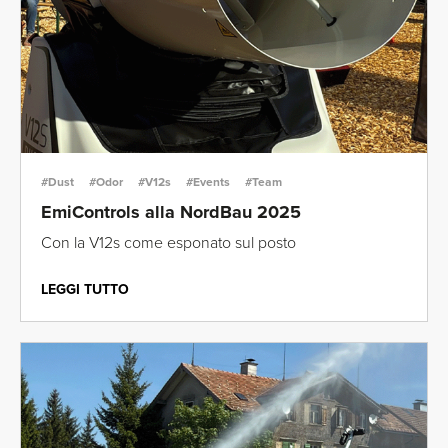
#Dust
#Odor
#V12s
#Events
#Team
EmiControls alla NordBau 2025
Con la V12s come esponato sul posto
LEGGI TUTTO