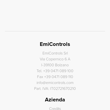
EmiControls
EmiControls Srl
Via Copernico 6 A
I-39100 Bolzano
Tel.
+39 0471 089 100
Fax
+39 0471 089 110
info
@
emicontrols.com
Part. IVA: IT02721670210
Azienda
Credits