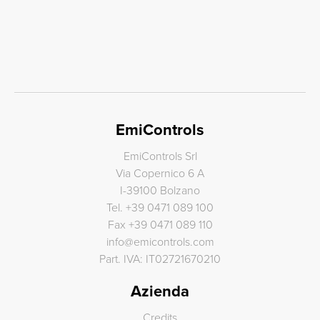
EmiControls
EmiControls Srl
Via Copernico 6 A
I-39100 Bolzano
Tel.
+39 0471 089 100
Fax
+39 0471 089 110
info
@
emicontrols.com
Part. IVA: IT02721670210
Azienda
Credits