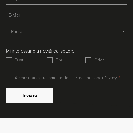
Mi interessano a novità dal settore:
Dust
Fire
Odor
Acconsento al
trattamento dei miei dati personali Privacy
.
Inviare