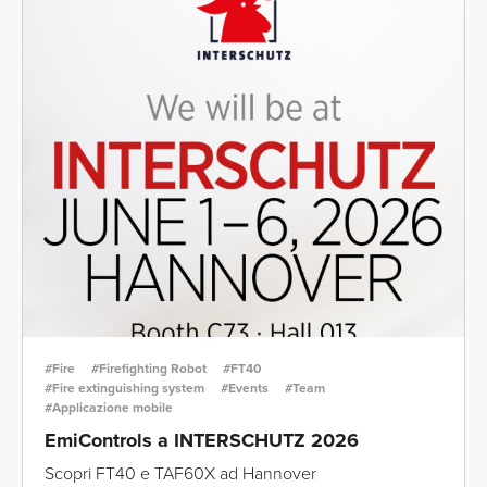
#Fire
#Firefighting Robot
#FT40
#Fire extinguishing system
#Events
#Team
#Applicazione mobile
EmiControls a INTERSCHUTZ 2026
Scopri FT40 e TAF60X ad Hannover