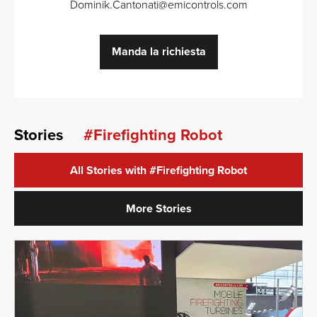
Dominik.Cantonati
@
emicontrols.com
Manda la richiesta
Stories
#Firefighting Robot
All Stories with
#Firefighting Robot
More Stories