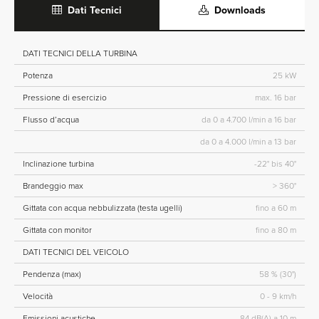
Dati Tecnici
Downloads
DATI TECNICI DELLA TURBINA
Potenza
25 kW
Pressione di esercizio
max. 16 bar
Flusso d’acqua
da 0 a 4.700 l/min a 16 bar
da 0 a 4.000 l/min a 13 bar
Inclinazione turbina
-22° bis 40°
Brandeggio max
> 360°
Gittata con acqua nebbulizzata (testa ugelli)
fino a 60 m
Gittata con monitor
fino a 80 m
DATI TECNICI DEL VEICOLO
Pendenza (max)
58 % (30°)
Velocità
0 - 9 km/h
Emissioni acustiche
84 dB(A) a 10 m