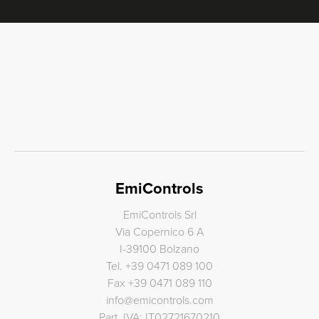
EmiControls
EmiControls Srl
Via Copernico 6 A
I-39100 Bolzano
Tel.
+39 0471 089 100
Fax
+39 0471 089 110
info
@
emicontrols.com
Part. IVA: IT02721670210