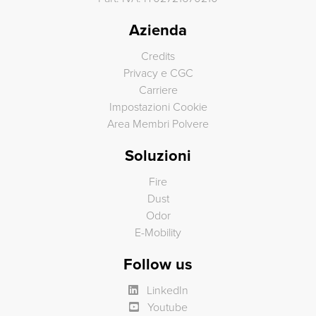
Azienda
Credits
Privacy e CGC
Carriere
Impostazioni Cookie
Area Membri Polvere
Soluzioni
Fire
Dust
Odor
E-Mobility
Follow us
LinkedIn
Youtube