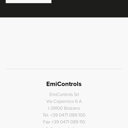
EmiControls
EmiControls Srl
Via Copernico 6 A
I-39100 Bolzano
Tel.
+39 0471 089 100
Fax
+39 0471 089 110