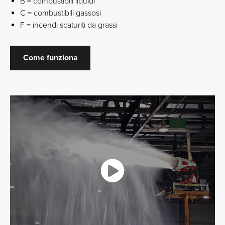
B = combustibili liquidi
C = combustibili gassosi
F = incendi scaturiti da grassi
Come funziona