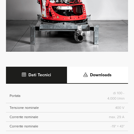
Dati Tecnici
Downloads
di 100 -
Portata
4.000 l/min
Tensione nominale
400 V
Corrente nominale
max. 29 A
Corrente nominale
-19° + 43°