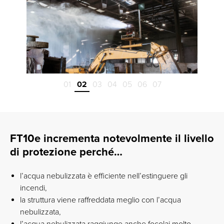
01
02
03
04
05
06
07
FT10e incrementa notevolmente il livello
di protezione perché…
l’acqua nebulizzata è efficiente nell’estinguere gli
incendi,
la struttura viene raffreddata meglio con l’acqua
nebulizzata,