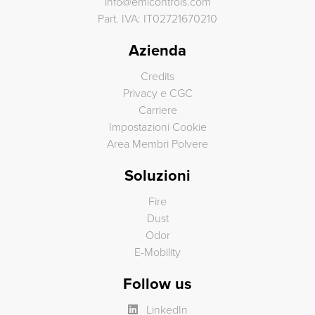
info
@
emicontrols.com
Part. IVA: IT02721670210
Azienda
Credits
Privacy e CGC
Carriere
Impostazioni Cookie
Area Membri Polvere
Soluzioni
Fire
Dust
Odor
E-Mobility
Follow us
LinkedIn