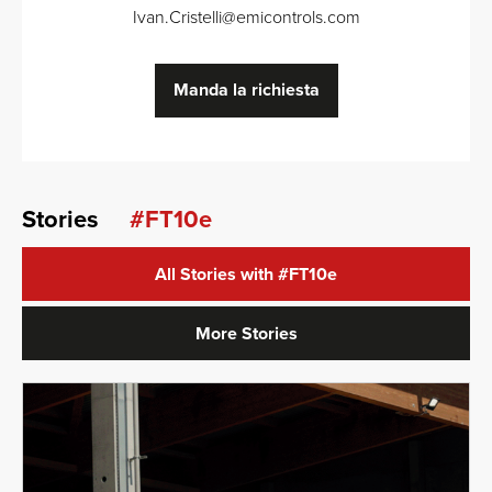
Ivan.Cristelli
@
emicontrols.com
Manda la richiesta
Stories
#FT10e
All Stories with
#FT10e
More Stories