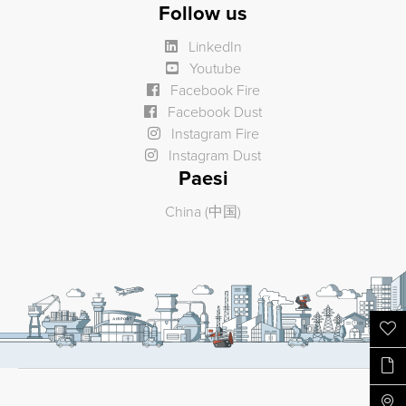
Follow us
LinkedIn
Youtube
Facebook Fire
Facebook Dust
Instagram Fire
Instagram Dust
Paesi
China (中国)