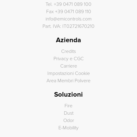
Tel.
+39 0471 089 100
Fax
+39 0471 089 110
info
@
emicontrols.com
Part. IVA: IT02721670210
Azienda
Credits
Privacy e CGC
Carriere
Impostazioni Cookie
Area Membri Polvere
Soluzioni
Fire
Dust
Odor
E-Mobility