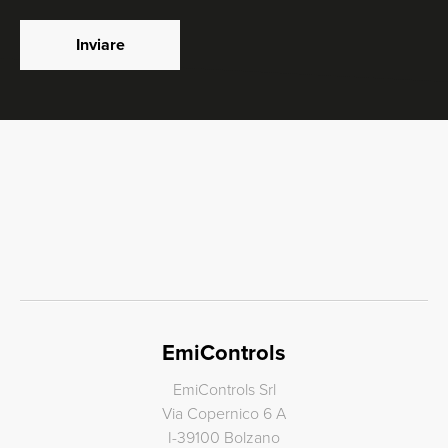
Inviare
EmiControls
EmiControls Srl
Via Copernico 6 A
I-39100 Bolzano