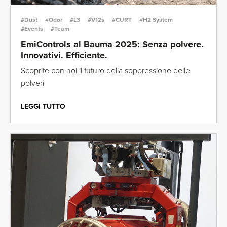
#Dust
#Odor
#L3
#V12s
#CURT
#H2 System
#Events
#Team
EmiControls al Bauma 2025: Senza polvere.
Innovativi. Efficiente.
Scoprite con noi il futuro della soppressione delle
polveri
LEGGI TUTTO