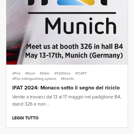
#Fire
#Dust
#Odor
#V22Orca
#CURT
#Fire extinguishing system
#Events
IFAT 2024: Monaco sotto il segno del riciclo
Venite a trovarci dal 13 al 17 maggio nel padiglione B4,
stand 326 e non ...
LEGGI TUTTO