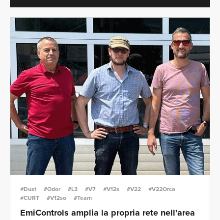
#Dust
#Odor
#L3
#V7
#V12s
#V22
#V22Orca
#CURT
#V12so
#Team
EmiControls amplia la propria rete nell'area