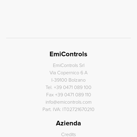
EmiControls
EmiControls Srl
Via Copernico 6 A
I-39100 Bolzano
Tel.
+39 0471 089 100
Fax
+39 0471 089 110
info
@
emicontrols.com
Part. IVA: IT02721670210
Azienda
Credits