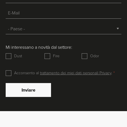
Mi interessano a novità dal settore:
Dust
Fire
Odor
Acconsento al
trattamento dei miei dati personali Privacy
.
Inviare