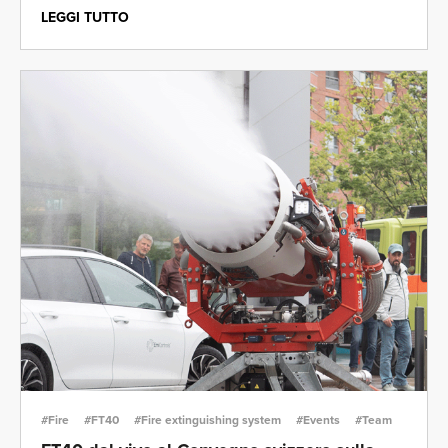
LEGGI TUTTO
#Fire
#FT40
#Fire extinguishing system
#Events
#Team