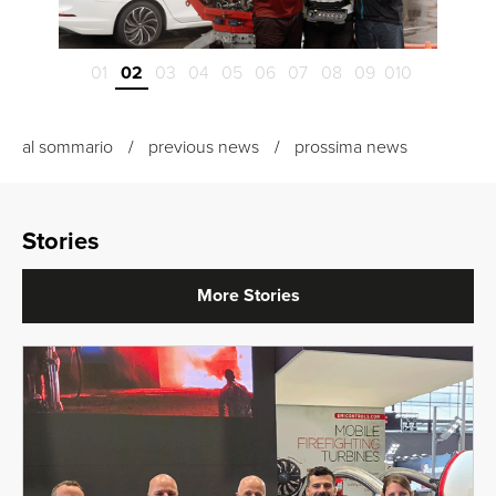
01
02
03
04
05
06
07
08
09
010
al sommario
previous news
prossima news
Stories
More Stories