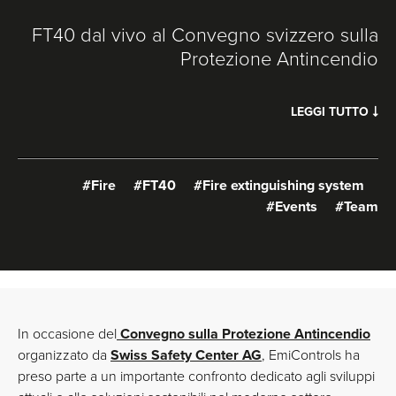
FT40 dal vivo al Convegno svizzero sulla
Protezione Antincendio
LEGGI TUTTO
#Fire
#FT40
#Fire extinguishing system
#Events
#Team
In occasione del
Convegno sulla Protezione Antincendio
organizzato da
Swiss Safety Center AG
, EmiControls ha
preso parte a un importante confronto dedicato agli sviluppi