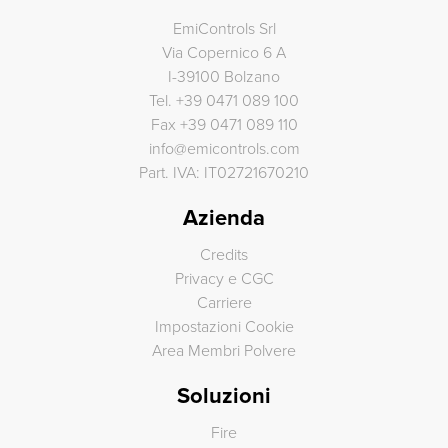
EmiControls Srl
Via Copernico 6 A
I-39100 Bolzano
Tel.
+39 0471 089 100
Fax
+39 0471 089 110
info
@
emicontrols.com
Part. IVA: IT02721670210
Azienda
Credits
Privacy e CGC
Carriere
Impostazioni Cookie
Area Membri Polvere
Soluzioni
Fire