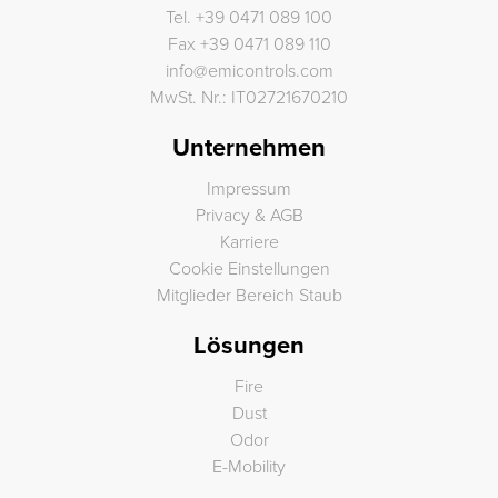
Tel.
+39 0471 089 100
Fax
+39 0471 089 110
info
@
emicontrols.com
MwSt. Nr.: IT02721670210
Unternehmen
Impressum
Privacy & AGB
Karriere
Cookie Einstellungen
Mitglieder Bereich Staub
Lösungen
Fire
Dust
Odor
E-Mobility