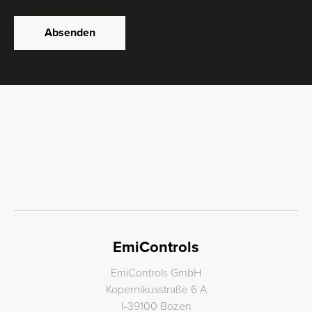
Absenden
EmiControls
EmiControls GmbH
Kopernikusstraße 6 A
I-39100 Bozen