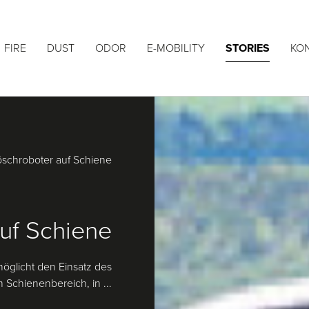
FIRE
DUST
ODOR
E-MOBILITY
STORIES
KO
öschroboter auf Schiene
uf Schiene
öglicht den Einsatz des
Schienenbereich, in ...