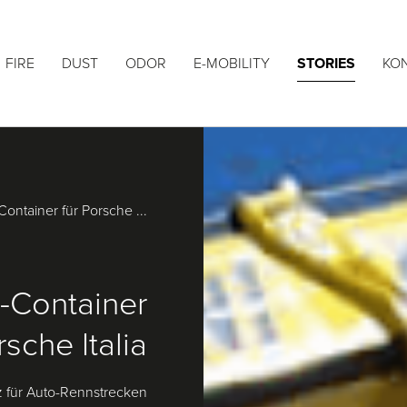
FIRE
DUST
ODOR
E-MOBILITY
STORIES
KO
ntainer für Porsche ...
-Container
rsche Italia
 für Auto-Rennstrecken