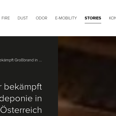
FIRE
DUST
ODOR
E-MOBILITY
STORIES
KO
kämpft Großbrand in ...
r bekämpft
deponie in
Österreich