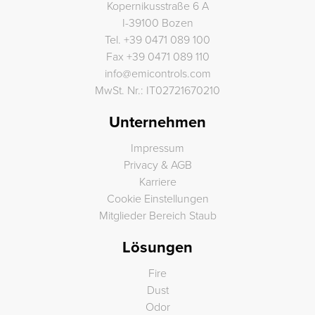
Kopernikusstraße 6 A
I-39100 Bozen
Tel.
+39 0471 089 100
Fax
+39 0471 089 110
info
@
emicontrols.com
MwSt. Nr.: IT02721670210
Unternehmen
Impressum
Privacy & AGB
Karriere
Cookie Einstellungen
Mitglieder Bereich Staub
Lösungen
Fire
Dust
Odor