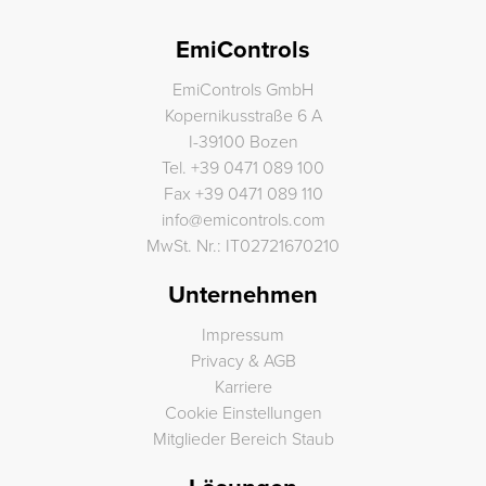
EmiControls
EmiControls GmbH
Kopernikusstraße 6 A
I-39100 Bozen
Tel.
+39 0471 089 100
Fax
+39 0471 089 110
info
@
emicontrols.com
MwSt. Nr.: IT02721670210
Unternehmen
Impressum
Privacy & AGB
Karriere
Cookie Einstellungen
Mitglieder Bereich Staub