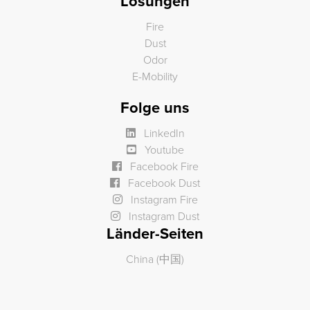
Lösungen
Fire
Dust
Odor
E-Mobility
Folge uns
LinkedIn
Youtube
Facebook Fire
Facebook Dust
Instagram Fire
Instagram Dust
Länder-Seiten
China (中国)