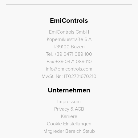
EmiControls
EmiControls GmbH
Kopernikusstraße 6 A
I-39100 Bozen
Tel.
+39 0471 089 100
Fax
+39 0471 089 110
info
@
emicontrols.com
MwSt. Nr.: IT02721670210
Unternehmen
Impressum
Privacy & AGB
Karriere
Cookie Einstellungen
Mitglieder Bereich Staub