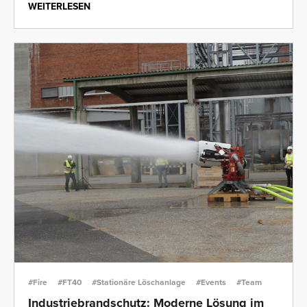
WEITERLESEN
#Fire
#FT40
#Stationäre Löschanlage
#Events
#Team
Industriebrandschutz: Moderne Lösung im