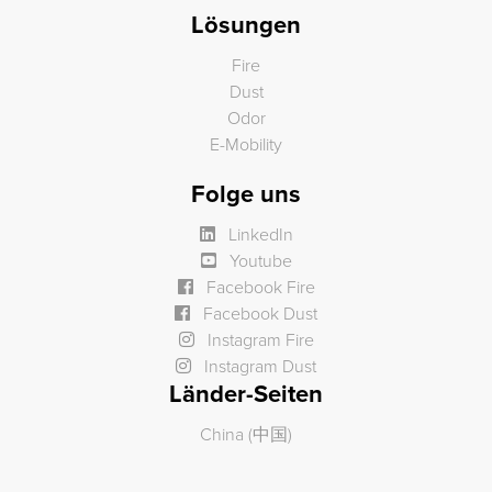
Lösungen
Fire
Dust
Odor
E-Mobility
Folge uns
LinkedIn
Youtube
Facebook Fire
Facebook Dust
Instagram Fire
Instagram Dust
Länder-Seiten
China (中国)